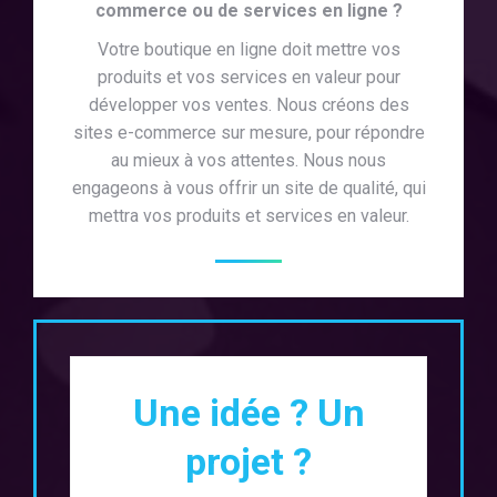
commerce ou de services en ligne ?
Votre boutique en ligne doit mettre vos
produits et vos services en valeur pour
développer vos ventes. Nous créons des
sites e-commerce sur mesure, pour répondre
au mieux à vos attentes. Nous nous
engageons à vous offrir un site de qualité, qui
mettra vos produits et services en valeur.
Une idée ? Un
projet ?