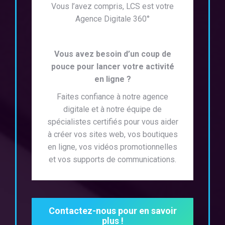
Vous l’avez compris, LCS est votre
Agence Digitale 360°
Vous avez besoin d’un coup de
pouce pour lancer votre activité
en ligne ?
Fa
ites
conf
iance
à
not
re
ag
ence
digit
ale
et
à
not
re
é
qu
ipe
de
sp
é
cial
ist
es
cert
ifi
és
pour
v
ous
a
ider
à
cr
é
er
vos sites web, vos boutiques
en ligne, vos vidéos promotionnelles
et vos supports de communications
.
Contactez-nous pour en savoir
plus !