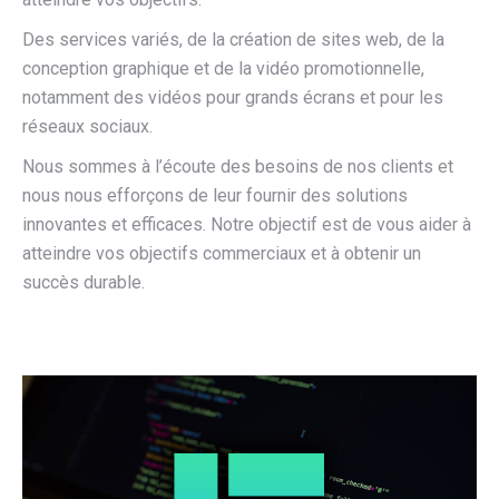
Des services variés, de la création de sites web, de la
conception graphique et de la vidéo promotionnelle,
notamment des vidéos pour grands écrans et pour les
réseaux sociaux.
Nous sommes à l’écoute des besoins de nos clients et
nous nous efforçons de leur fournir des solutions
innovantes et efficaces. Notre objectif est de vous aider à
atteindre vos objectifs commerciaux et à obtenir un
succès durable.