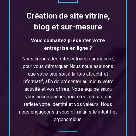
Création de site vitrine,
blog et sur-mesure
Vous souhaitez présenter votre
entreprise en ligne ?
N
ous
créons des
sites
vitrines
sur
mes
ure
,
pour vous démarquer
.
N
ous
n
ous
ass
ur
ons
que
vot
re
site
so
it
à
la
f
ois
attract
if
et
inform
at
if
,
af
in
de présenter au mieux
vot
re
activ
ité
et
v
os
off
res
. Notre équipe saura
vous accompagner pour créer un site qui
reflète votre identité et vos valeurs.
N
ous
n
ous
engage
ons
à
v
ous
off
rir
un
site
int
uit
if
et
erg
onom
ique
.