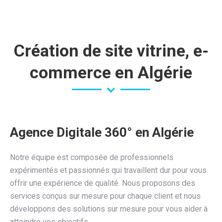
page
page
Facebook
YouTube
s'ouvre
s'ouvre
dans
dans
Création de site vitrine, e-
une
une
commerce en Algérie
nouvelle
nouvelle
fenêtre
fenêtre
Agence Digitale 360° en Algérie
Notre équipe est composée de professionnels
expérimentés et passionnés qui travaillent dur pour vous
offrir une expérience de qualité. Nous proposons des
services conçus sur mesure pour chaque client et nous
développons des solutions sur mesure pour vous aider à
atteindre vos objectifs.