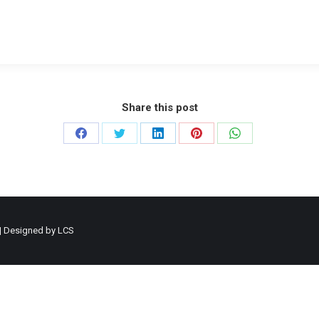
ncy
Services
Portfolio
Team
Our Process
Share this post
Partager
Partager
Partager
Partager
Partager
sur
sur
sur
sur
sur
Facebook
Twitter
LinkedIn
Pinterest
WhatsApp
| Designed by
LCS