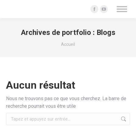
La
La
page
page
Facebook
YouTube
Archives de portfolio :
Blogs
s'ouvre
s'ouvre
Vous êtes ici :
dans
dans
Accueil
une
une
nouvelle
nouvelle
fenêtre
fenêtre
Aucun résultat
Nous ne trouvons pas ce que vous cherchez. La barre de
recherche pourrait vous être utile
Recherche
: